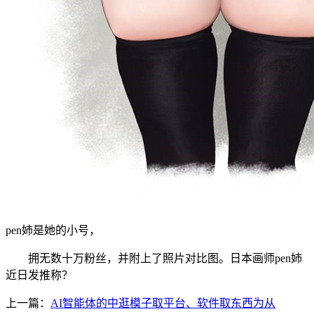
pen姉是她的小号，
拥无数十万粉丝，并附上了照片对比图。日本画师pen姉
近日发推称？
上一篇：
AI智能体的中逛模子取平台、软件取东西为从