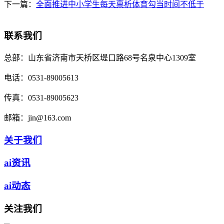
下一篇：
全面推进中小学生每天禀析体育勾当时间不低于
联系我们
总部：
山东省济南市天桥区堤口路68号名泉中心1309室
电话：
0531-89005613
传真：
0531-89005623
邮箱：
jin@163.com
关于我们
ai资讯
ai动态
关注我们