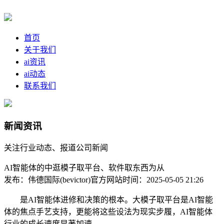
首页
关于我们
ai资讯
ai动态
联系我们
新闻资讯
关注行业动态、报道公司新闻
AI智能体的中逛模子取平台、软件取东西为从
发布：伟德国际(bevictor)官方网站
时间：2025-05-05 21:26
是AI智能体进修和决策的根本。大模子取平台是AI智能
体的焦点手艺支持，更能将这些设法为现实步履，AI智能体
行业的成长速度显著加速。