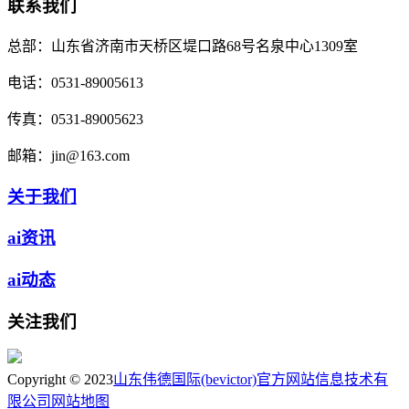
联系我们
总部：
山东省济南市天桥区堤口路68号名泉中心1309室
电话：
0531-89005613
传真：
0531-89005623
邮箱：
jin@163.com
关于我们
ai资讯
ai动态
关注我们
Copyright © 2023
山东伟德国际(bevictor)官方网站信息技术有
限公司
网站地图