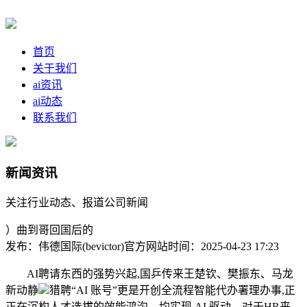
首页
关于我们
ai资讯
ai动态
联系我们
新闻资讯
关注行业动态、报道公司新闻
）曲到哥回国后的
发布：伟德国际(bevictor)官方网站
时间：2025-04-23 17:23
AI聘请东西的强势兴起,国乒传来王楚钦、樊振东、马龙
新动静
猎聘“AI 账号”更是开创全流程智能代办署理办事,正
正在沉构人才选拔的效能鸿沟。均实现 AI 驱动。对于HR来