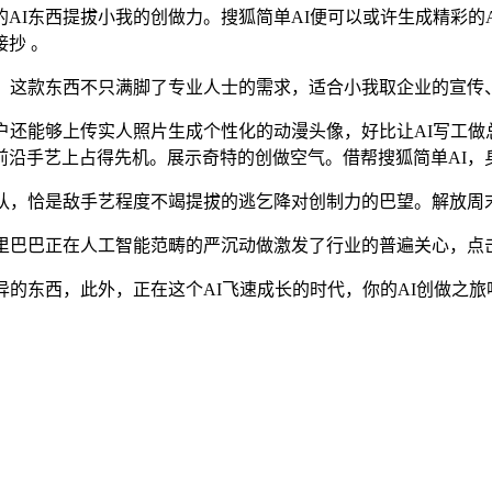
东西提拔小我的创做力。搜狐简单AI便可以或许生成精彩的A
抄 。
这款东西不只满脚了专业人士的需求，适合小我取企业的宣传
还能够上传实人照片生成个性化的动漫头像，好比让AI写工做
前沿手艺上占得先机。展示奇特的创做空气。借帮搜狐简单AI，
，恰是敌手艺程度不竭提拔的逃乞降对创制力的巴望。解放周
巴巴正在人工智能范畴的严沉动做激发了行业的普遍关心，点
的东西，此外，正在这个AI飞速成长的时代，你的AI创做之旅