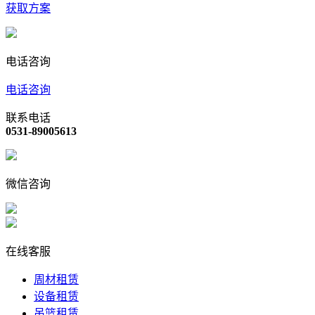
获取方案
电话咨询
电话咨询
联系电话
0531-89005613
微信咨询
在线客服
周材租赁
设备租赁
吊篮租赁