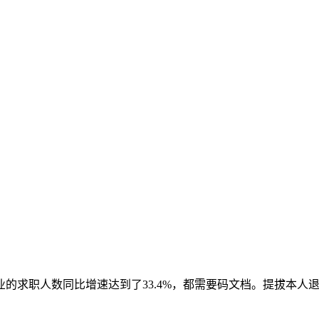
职人数同比增速达到了33.4%，都需要码文档。提拔本人退职