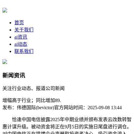
首页
关于我们
ai资讯
ai动态
联系我们
新闻资讯
关注行业动态、报道公司新闻
增幅高于行业；同比增加89.
发布：伟德国际(bevictor)官方网站
时间：2025-09-08 13:44
恰逢中国电信披露2025年中期业绩并颁布发表云改数转智
惠计谋升级。被动资金将正在9月5日的实施日尾盘进行调仓。
对中国电信正在提拔企业声誉取投资者决心、吸引资金流入、