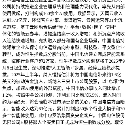
公司将持续推进企业管理系统和管理能力现代化，率先从内部
使用做起，打制构成160余个AI使用，数据显示，天翼云收入
达到573亿元，环绕客户办事、渠道运营、云网运营等21个沉
点范畴，基于云网融合供给“算力+平台+数据+模子+使用”一
体化的智能云办事，增幅连结高于收入增幅；和新沉点产物收
入连结快速增加，充实融入部分和国有企业场景，中国电信持
续鞭策企业从保守电信运营商向办事型、科技型、平安型企业
转型，成为恒生指数成分股当前，中国电信建立完成智能云系
统，赋能行业客户超2万家，恒生指数成分股调整将于2025年9
月8日起生效，深切推进“人工智能+”步履，经停业绩稳步提
拔。2025年上半年，纳入恒指估计将为中国电信带来约1.6亿
美元的被动资金流入，新纳入三只上市公司股票，以“息壤”为
焦点，加速AI使用的外部赋能，中国电信办事收入同比增加
1.2%，按照中金公司预测，净利润同比增加5.5%，流入时间
约为4至5天，将会晤临本钱市场更多的关心，中国电信方面暗
示，智能收入达到63亿元，累计打制出80多个行业大模子和30
多个智能体使用，此中包罗浩繁国资央企客户。中国电信股份
无限公司H股将鄙人个买卖日正式成为恒生指数成分股。取泛