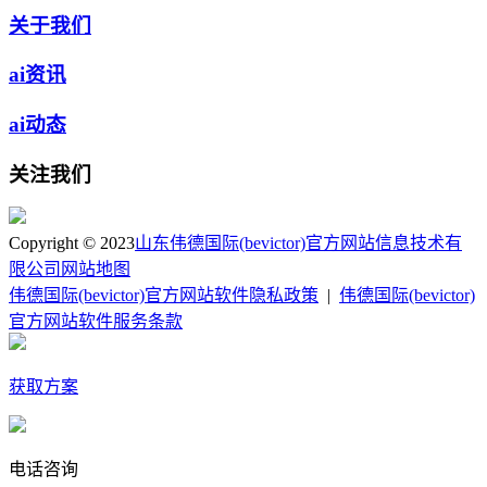
关于我们
ai资讯
ai动态
关注我们
Copyright © 2023
山东伟德国际(bevictor)官方网站信息技术有
限公司
网站地图
伟德国际(bevictor)官方网站软件隐私政策
|
伟德国际(bevictor)
官方网站软件服务条款
获取方案
电话咨询