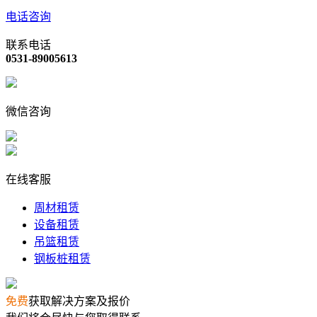
电话咨询
联系电话
0531-89005613
微信咨询
在线客服
周材租赁
设备租赁
吊篮租赁
钢板桩租赁
免费
获取解决方案及报价