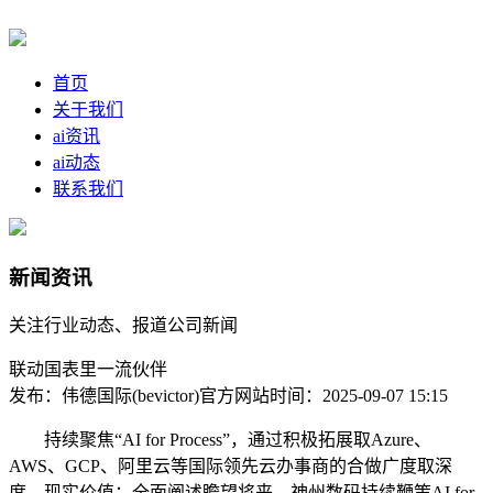
首页
关于我们
ai资讯
ai动态
联系我们
新闻资讯
关注行业动态、报道公司新闻
联动国表里一流伙伴
发布：伟德国际(bevictor)官方网站
时间：2025-09-07 15:15
持续聚焦“AI for Process”，通过积极拓展取Azure、
AWS、GCP、阿里云等国际领先云办事商的合做广度取深
度，现实价值；全面阐述瞻望将来，神州数码持续鞭策AI for