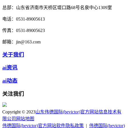
总部：
山东省济南市天桥区堤口路68号名泉中心1309室
电话：
0531-89005613
传真：
0531-89005623
邮箱：
jin@163.com
关于我们
ai资讯
ai动态
关注我们
Copyright © 2023
山东伟德国际(bevictor)官方网站信息技术有
限公司
网站地图
伟德国际(bevictor)官方网站软件隐私政策
|
伟德国际(bevictor)