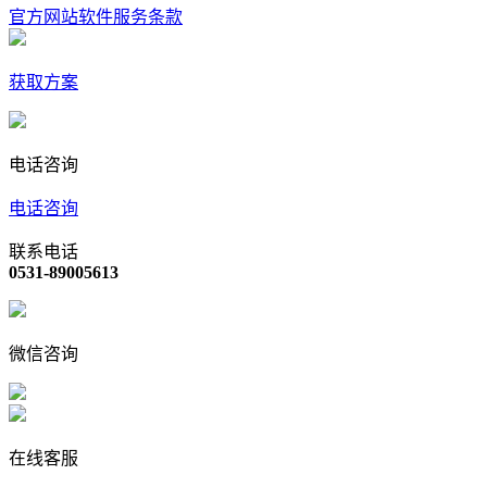
官方网站软件服务条款
获取方案
电话咨询
电话咨询
联系电话
0531-89005613
微信咨询
在线客服