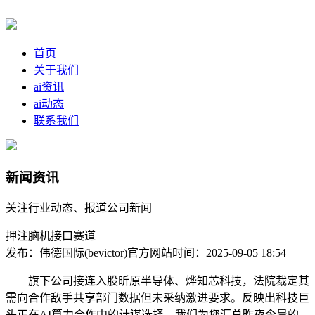
首页
关于我们
ai资讯
ai动态
联系我们
新闻资讯
关注行业动态、报道公司新闻
押注脑机接口赛道
发布：伟德国际(bevictor)官方网站
时间：2025-09-05 18:54
旗下公司接连入股昕原半导体、烨知芯科技，法院裁定其
需向合作敌手共享部门数据但未采纳激进要求。反映出科技巨
头正在AI算力合作中的计谋选择。我们为您汇总昨夜今晨的