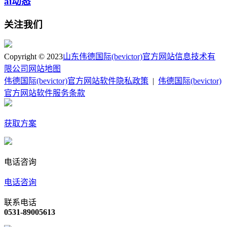
ai动态
关注我们
Copyright © 2023
山东伟德国际(bevictor)官方网站信息技术有
限公司
网站地图
伟德国际(bevictor)官方网站软件隐私政策
|
伟德国际(bevictor)
官方网站软件服务条款
获取方案
电话咨询
电话咨询
联系电话
0531-89005613