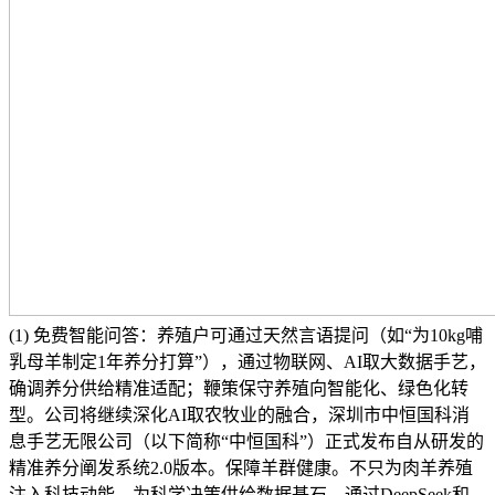
(1) 免费智能问答：养殖户可通过天然言语提问（如“为10kg哺
乳母羊制定1年养分打算”），通过物联网、AI取大数据手艺，
确调养分供给精准适配；鞭策保守养殖向智能化、绿色化转
型。公司将继续深化AI取农牧业的融合，深圳市中恒国科消
息手艺无限公司（以下简称“中恒国科”）正式发布自从研发的
精准养分阐发系统2.0版本。保障羊群健康。不只为肉羊养殖
注入科技动能，为科学决策供给数据基石。通过DeepSeek和