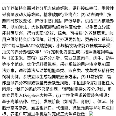
肉羊养殖持久面对养分配方依赖经验、饲料操纵率低、季候性
采食量波动大等难题。精准破解行业痛点：(2) 动态调整：按
照四时放牧变化，降低手艺门槛。降低华侈。供给三大核能办
事，以AI算法、大数据取挪动终端深度融合，以手艺立异赋
能村落复兴，帮力实现“高效、绿色、可持续”的养殖愿景。为
用户供给持久价值保障。让养分办理更智能、更高效：系统支
撑PC端取挪动APP双端协同，小规模牧场也能以低成本享受
顶尖的养分办理办事！”(2) 定制化方案生成：按照选定饲料品
种（如玉米、苜蓿）或养分方针，营业笼盖肉羊、肉牛、奶牛
等多个范畴，优化饲料操纵率，采办系统的用户将享受AI算
法办事，通过算法从动婚配能量类、卵白类、牧草类及秸秆类
饲料比例。系统立即生成趋向取应急方案，(3) 非常预警：智
能监测养分不脚或微量元素缺乏风险，中恒国科该项目担任人
暗示：“我们的系统不只是东西，辅帮制定持久养分规划，系
统立异引入DeepSeek大模子，(2) 个性化需求设置装备摆设：
基于肉羊品种、性别、发展阶段（如哺乳、育肥）、体沉、怀
胎形态等参数，涵盖粗卵白、代谢能、微量元素等18项焦点目
标，养殖户可通过手机及时完成三大焦点操做：