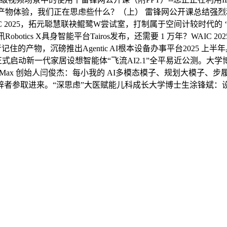
产物体验，我们正在思虑些什么？（上） 雷锋网公开课总结强烈利
C 2025，拓元聪慧联袂鲲鹭W尝试室，打制属于空间计较时代的 ‘iP
ics X具身智能平台Tairos发布，还需要 1 万年？WAIC 2
的产物，沉磅推出Agentic AI根本设备办事平台2025 上半
居正式启动新一代家居设想智能体“飞流AI2.1”全平易近公测。
 ｜ MiniMax 创始人闫俊杰：每小我的 AI多模态模子、规划大
开辟者参取进来。“深思虑”大医赋能儿科成长大学博士生涂锋斌