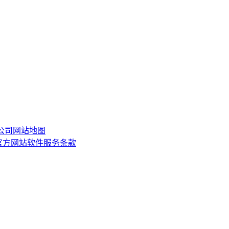
限公司
网站地图
or)官方网站软件服务条款