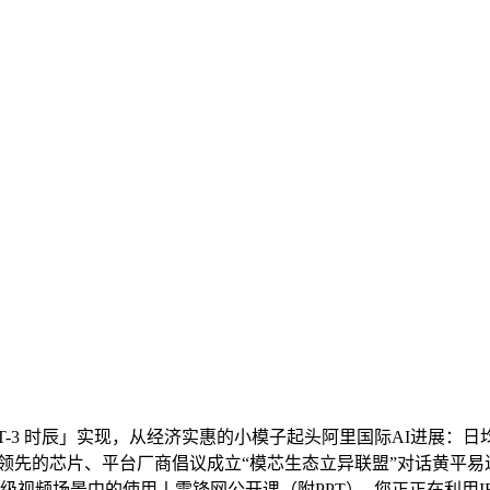
PT-3 时辰」实现，从经济实惠的小模子起头阿里国际AI进展：
多家国内领先的芯片、平台厂商倡议成立“模芯生态立异联盟”对话黄平
费级视频场景中的使用丨雷锋网公开课（附PPT）--您正正在利