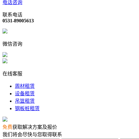
电话咨询
联系电话
0531-89005613
微信咨询
在线客服
周材租赁
设备租赁
吊篮租赁
钢板桩租赁
免费
获取解决方案及报价
我们将会尽快与您取得联系