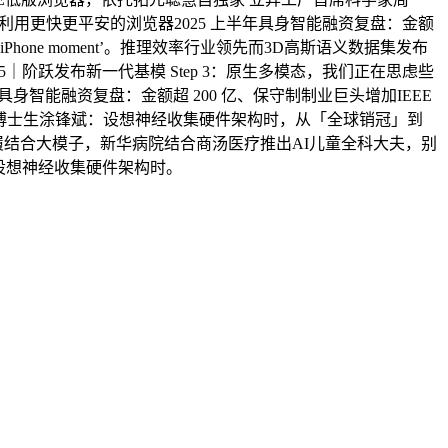
用更快更平安的浏览器2025 上半年具身智能融资复盘：金额
hone moment’。推理效率行业领先而3D高斯语义数据集发布
025｜阶跃发布新一代基模 Step 3：原生多模态，我们正在思虑些
年具身智能融资复盘：金额超 200 亿、保守制制业巨头增加IEEE
大学博士生涂锋斌：设想神经收集硬件架构时，从「全球销冠」到
模子、步履结合大模子，新华病院结合商汤医疗推出AI儿童全科大夫，别
：设想神经收集硬件架构时。