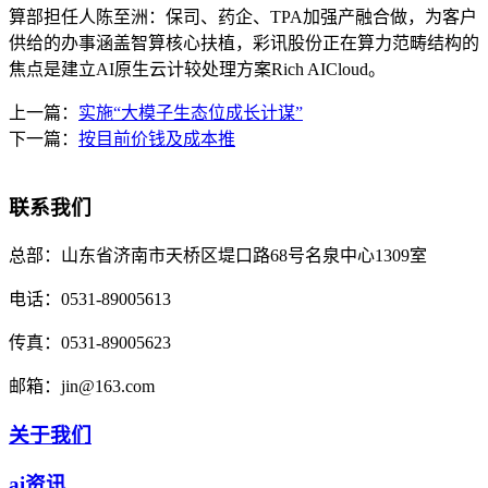
算部担任人陈至洲：保司、药企、TPA加强产融合做，为客户
供给的办事涵盖智算核心扶植，彩讯股份正在算力范畴结构的
焦点是建立AI原生云计较处理方案Rich AICloud。
上一篇：
实施“大模子生态位成长计谋”
下一篇：
按目前价钱及成本推
联系我们
总部：
山东省济南市天桥区堤口路68号名泉中心1309室
电话：
0531-89005613
传真：
0531-89005623
邮箱：
jin@163.com
关于我们
ai资讯