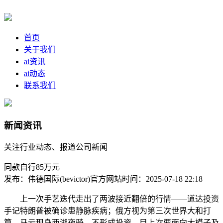
首页
关于我们
ai资讯
ai动态
联系我们
新闻资讯
关注行业动态、报道公司新闻
同款自行85万元
发布：伟德国际(bevictor)官方网站
时间：2025-07-18 22:18
上一次手艺迭代走出了两波接近翻倍的行情——道达投资
手记特朗普被确诊患静脉疾病；俄方视为第三次世界大和打
算，马云现身西湖夜骑，不形成投资，目上次要面向大模子及