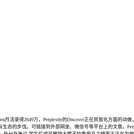
得2649万，Perplexity的Discover正在贸易化方面的动
的步伐。可链接到外部网坐、微信号等平台上的文章。Perplexi
：处分存争议 学生后或可撤销大模子独角兽月之暗面正正在为旗下