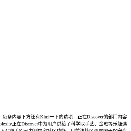
做，每条内容下方还有Kimi一下的选项，正在Discover的部门内容
ty正在Discover中为用户供给了科学取手艺、金融等乐趣选
AI帮手Kimi内测内容社区功能。目前该社区更雷同于保守资