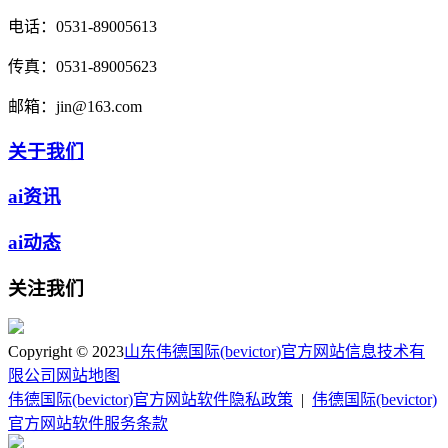
电话：
0531-89005613
传真：
0531-89005623
邮箱：
jin@163.com
关于我们
ai资讯
ai动态
关注我们
Copyright © 2023
山东伟德国际(bevictor)官方网站信息技术有
限公司
网站地图
伟德国际(bevictor)官方网站软件隐私政策
|
伟德国际(bevictor)
官方网站软件服务条款