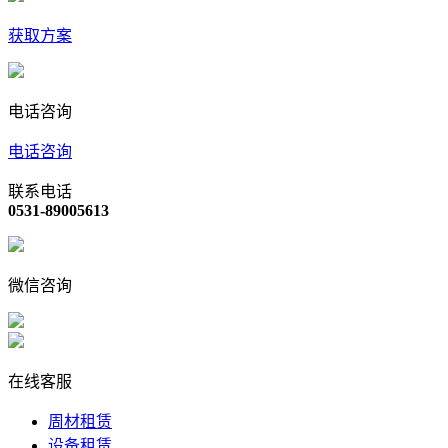
获取方案
电话咨询
电话咨询
联系电话
0531-89005613
微信咨询
在线客服
周材租赁
设备租赁