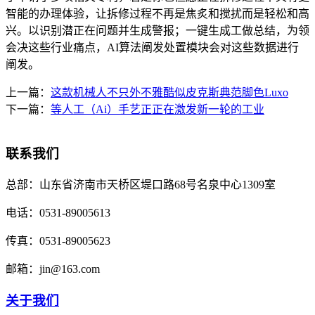
智能的办理体验，让拆修过程不再是焦炙和搅扰而是轻松和高
兴。以识别潜正在问题并生成警报；一键生成工做总结，为领
会决这些行业痛点，AI算法阐发处置模块会对这些数据进行
阐发。
上一篇：
这款机械人不只外不雅酷似皮克斯典范脚色Luxo
下一篇：
等人工（Ai）手艺正正在激发新一轮的工业
联系我们
总部：
山东省济南市天桥区堤口路68号名泉中心1309室
电话：
0531-89005613
传真：
0531-89005623
邮箱：
jin@163.com
关于我们