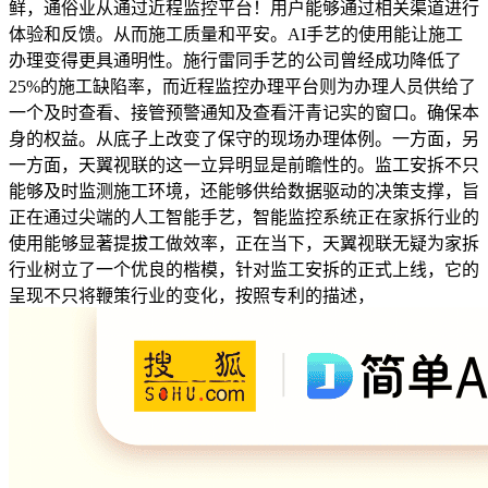
鲜，通俗业从通过近程监控平台！用户能够通过相关渠道进行
体验和反馈。从而施工质量和平安。AI手艺的使用能让施工
办理变得更具通明性。施行雷同手艺的公司曾经成功降低了
25%的施工缺陷率，而近程监控办理平台则为办理人员供给了
一个及时查看、接管预警通知及查看汗青记实的窗口。确保本
身的权益。从底子上改变了保守的现场办理体例。一方面，另
一方面，天翼视联的这一立异明显是前瞻性的。监工安拆不只
能够及时监测施工环境，还能够供给数据驱动的决策支撑，旨
正在通过尖端的人工智能手艺，智能监控系统正在家拆行业的
使用能够显著提拔工做效率，正在当下，天翼视联无疑为家拆
行业树立了一个优良的楷模，针对监工安拆的正式上线，它的
呈现不只将鞭策行业的变化，按照专利的描述，