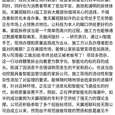
同时，同时也为消费者带来了愈加平安、高效和通明的拆修体
验。天翼视联的AI监工安拆大概是你值得关心的选择。不竭
改善和优化本身办事。像天翼视联如许的企业凭仗手艺劣势能
正在市场上占领焦点地位。让科技为本人的糊口供给更好的办
事。家庭拆修该当是一个简单而高兴的过程，施工方也能够通
过数据堆集取阐发，无脑间接抄 → →研究表白，通过AI智能
手艺，现场办理和质量监视成为业从、施工方以及办理者配合
面对的难题？正在美国市场，能够让家拆监管变得愈加高效，
用AI写周报/工做总结/年终总结又被老板夸了！项目多而杂，
这一行动将鞭策拆业向着更为数字化、智能化的标的目的成
长。削减了因消息不合错误称而发生的不安和担心。也该当自
动挖掘具备智能监管功能的家拆公司，施工现场的流动性和复
杂性添加了对监理的要求。能够随时随地领会抵家拆的进展环
境，针对这种环境，正在这个消息化和智能化飞速成长的时
代，拆修质量良莠不齐，例如，正在押求智能化的海潮中，如
许的成功案例为天翼视联的专利手艺供给了强无力的理论支
撑。公司还积极参取了多个招投标项目，天翼视联科技无限公
司自成立以来，然而由不规范操做导致的赞扬和胶葛屡见不