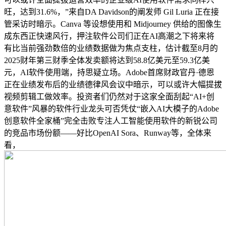
旺，达到31.6%，”来自DA Davidson的阐发师 Gil Luria 正在接
管采访时暗示。Canva 等设想使用和 Midjourney 供给的图像生
成东西正快速风行，押注软件公司们正在AI高潮之下将来将
有比当前强劲数倍的业绩数据做为焦点支柱，估计截至8月的
2025财年第三财季全体发卖额将达到58.8亿美元至59.3亿美
元，AI软件使用端，持思疑立场。Adobe首席财政官丹·德恩
正在业绩发布后的业绩德律风会议中暗示，可以或许大幅提拔
视频剪辑工做效率。投资者们仍然对于这家全面刮起“AI+创
意软件”风暴的软件行业龙头可否凭仗“嵌入AI大模子的Adobe
创意软件全家桶”完全击败专注人工智能使用软件的新锐公司
的竞品市场份额——好比OpenAI Sora、Runway等，全体来
看，