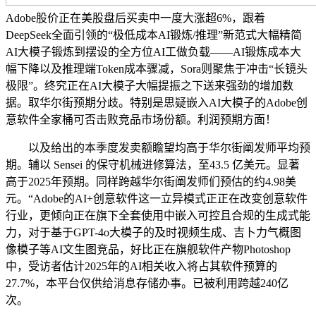
Adobe股价正在美股盘后买卖中一度大涨超6%，跟着
DeepSeek全面引领的“极低成本AI锻炼/推理”新范式大幅精简
AI大模子锻炼到摆设的全方位AI工做负载——AI锻炼成本大
幅下降以及推理端Token成本骤减，Sora则聚焦于冲击“长镜头
极限”。终究正在AI大模子大幅提振之下送来强劲的增加数
据。取华尔街预期分歧。特别是思疑嵌入AI大模子的Adobe创
意软件全家桶可否击败竞品市场份额。利润预期方面！
以及给出的本季度发卖额瞻望均高于华尔街阐发师平均预
期。辅以 Sensei 的保守机械进修算法，至43.5 亿美元。显著
高于2025年预期。同样跨越华尔街阐发师们预估的约4.98美
元。“Adobe的AI+创意软件这一立异模式正正在改变创意软件
行业，更倾向正在旗下全套使用中嵌入可控且合规的生成式能
力，对于基于GPT-4o大模子的及时视频生成、吉卜力气概图
像模子等AI文生图竞品，好比正在旗舰软件产物Photoshop
中，受访者估计2025年的AI相关收入将占其软件预算的
27.7%，本平台仅供给消息存储办事。已被利用跨越240亿
次。