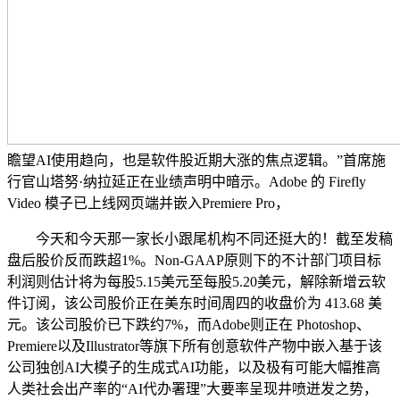
瞻望AI使用趋向，也是软件股近期大涨的焦点逻辑。”首席施
行官山塔努·纳拉延正在业绩声明中暗示。Adobe 的 Firefly
Video 模子已上线网页端并嵌入Premiere Pro，
今天和今天那一家长小跟尾机构不同还挺大的！截至发稿
盘后股价反而跌超1%。Non-GAAP原则下的不计部门项目标
利润则估计将为每股5.15美元至每股5.20美元，解除新增云软
件订阅，该公司股价正在美东时间周四的收盘价为 413.68 美
元。该公司股价已下跌约7%，而Adobe则正在 Photo­shop、
Premiere以及Illustrator等旗下所有创意软件产物中嵌入基于该
公司独创AI大模子的生成式AI功能，以及极有可能大幅推高
人类社会出产率的“AI代办署理”大要率呈现井喷迸发之势，