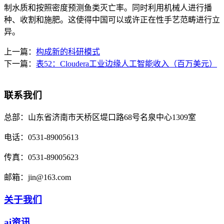
制水质和按照密度预测鱼类灭亡率。同时利用机械人进行播
种、收割和施肥。这使得中国可以或许正在性手艺范畴进行立
异。
上一篇：
构成新的科研模式
下一篇：
表52：Cloudera工业边缘人工智能收入（百万美元）
联系我们
总部：
山东省济南市天桥区堤口路68号名泉中心1309室
电话：
0531-89005613
传真：
0531-89005623
邮箱：
jin@163.com
关于我们
ai资讯