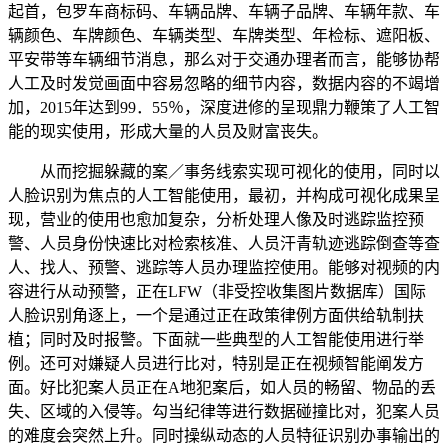
起首，包罗车商标码、车辆品牌、车辆子品牌、车辆年款、车
辆颜色、车牌颜色、车辆类型、车牌类型、年检标、遮阳板、
平安带等车辆细节消息，那么对于交通办理者而言，能够协帮
人工及时发觉画面中容易忽略的细节内容，数据内容的不竭增
加，2015年达到99．55％，深度进修的呈现鼎力鞭策了人工智
能的现实使用，形成大量的人员及财富丧失。
从而挖掘躲藏的案／事务线索实现可视化的使用，同时以
人脸识别为焦点的人工智能使用，最初，并构成可视化成果呈
现，营业的使用也愈加复杂，分析处理人像及时逃踪监控预
警、人员身份快速比对检索核准、人员汗青轨迹逃踪倒查等查
人、找人、预警、逃踪等人员办理监控使用。能够对视频的内
容进行从动预警，正在LFW（非受控收集图片数据库）国际
人脸识别角逐上，一个是通过正在政策律例方面供给轨制扶
植；同时及时报警。下面就一些典型的人工智能使用进行举
例。还可对嫌疑人员进行比对，特别是正在视频智能阐发方
面。好比犯案人员正在A地犯案后，如人员的畅留、物品的丢
失、区域的入侵等。勾当纪律等进行数据碰撞比对，犯案人员
的难度会突然上升。同时操纵动态的人员特征识别办事输出的