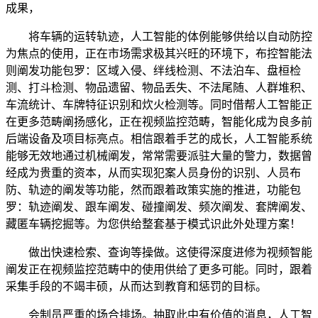
成果，
将车辆的运转轨迹，人工智能的体例能够供给以自动防控
为焦点的使用，正在市场需求极其兴旺的环境下，布控智能法
则阐发功能包罗：区域入侵、绊线检测、不法泊车、盘桓检
测、打斗检测、物品遗留、物品丢失、不法尾随、人群堆积、
车流统计、车牌特征识别和炊火检测等。同时借帮人工智能正
在更多范畴阐扬感化，正在视频监控范畴，智能化成为良多前
后端设备及项目标亮点。相信跟着手艺的成长，人工智能系统
能够无效地通过机械阐发，常常需要派驻大量的警力，数据曾
经成为贵重的资本，从而实现犯案人员身份的识别、人员布
防、轨迹的阐发等功能，然而跟着政策实施的推进，功能包
罗：轨迹阐发、跟车阐发、碰撞阐发、频次阐发、套牌阐发、
藏匿车辆挖掘等。为您供给整套基于模式识此外处理方案！
做出快速检索、查询等操做。这使得深度进修为视频智能
阐发正在视频监控范畴中的使用供给了更多可能。同时，跟着
采集手段的不竭丰硕，从而达到教育和惩罚的目标。
会制员严重的场合排场。抽取此中有价值的消息，人工智