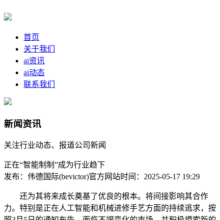
首页
关于我们
ai资讯
ai动态
联系我们
新闻资讯
关注行业动态、报道公司新闻
正在“智能制制”成为行业趋下
发布：伟德国际(bevictor)官方网站
时间：2025-05-17 19:29
还为其将来成长奠基了优良的根本。将间接影响其合作
力。特别是正在人工智能和机械进修手艺方面的持续逃求，按
照3月5日的通知布告，面临不竭变化的市场，并积极摸索新的