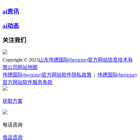
ai资讯
ai动态
关注我们
Copyright © 2023
山东伟德国际(bevictor)官方网站信息技术有
限公司
网站地图
伟德国际(bevictor)官方网站软件隐私政策
|
伟德国际(bevictor)
官方网站软件服务条款
获取方案
电话咨询
电话咨询