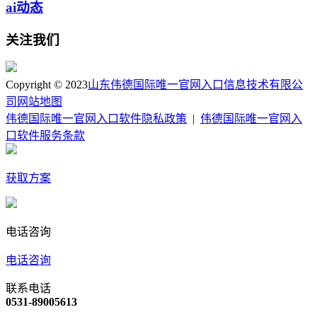
ai动态
关注我们
Copyright © 2023
山东伟德国际唯一官网入口信息技术有限公
司
网站地图
伟德国际唯一官网入口软件隐私政策
|
伟德国际唯一官网入
口软件服务条款
获取方案
电话咨询
电话咨询
联系电话
0531-89005613