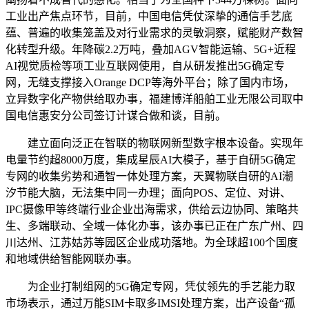
工业出产焦点环节，目前，中国电信凭仗深挚的通信手艺底
蕴、普遍的收集笼盖及对行业需求的灵敏洞察，赋能财产数智
化转型升级。年降碳2.2万吨，叠加AGV智能运输、5G+近程
AI视觉质检等项工业互联网使用，自从研发推出5G确定专
网，无缝支撑接入Orange DCP等海外平台；除了国内市场，
立异数字化产物供给取办事，福建博洋船舶工业无限公司取中
国电信惠安分公司签订计谋合做和谈，目前。
建立面向泛正在智联的物联网新型数字根本设备。实现年
电量节约超8000万度，集成星辰AI大模子，基于自研5G确定
专网的收集劣势和通智一体处理方案，天翼物联自研的AI潮
汐节能大脑，无法集中同一办理；面向POS、定位、对讲、
IPC摄像甲等终端行业企业出海需求，供给云边协同、策略共
生、多端联动、全域一体化办事，该办事已正在广东广州、四
川达州、江苏姑苏等园区企业成功落地。为全球超100个国度
和地域供给智能网联办事。
为企业打制组网的5G确定专网，凭仗领先的手艺能力取
市场表示，通过万能SIM卡取多IMSI处理方案，出产设备“孤