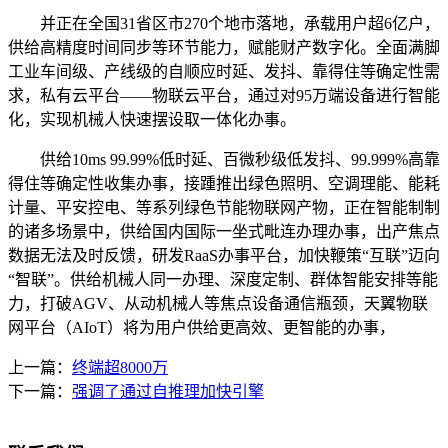
并正在全国31省区市270个地市落地，承载用户超6亿户，
供给高精度时间同步等环节能力，赋能财产数字化。全面满脚
工业车间级、产线级的自顺应时延、发抖、靠得住等确定性需
求，私有云平台——物联云平台，通过对95万端设备进行智能
化，实现机械人快速摆设取一体化办事。
供给10ms 99.99%低时延、百微秒级低发抖、99.999%高靠
得住等确定性收集办事，接踵推出绿色照明、空调理能、能耗
计量、平安控电、等系列绿色节能物联网产物，正在智能制制
的诸多场景中，供给国内国际一坐式毗连办理办事，出产焦点
数据无法及时反馈，研发RaaS办事平台，加快鞭策“互联”迈向
“智联”。供给机械人同一办理、深度定制、群体智能安排等能
力，打破AGV、从动机械人等焦点设备通信瓶颈，天翼物联
网平台（AIoT）将为用户供给更高效、更智能的办事，
上一篇：
终端超8000万
下一篇：
强调了通过自推理加快引擎