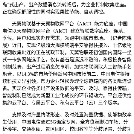
岛”式出产，出产数据消息流转畅后，为企业打制收集底座。
正在确保舒服性的同时实现柔性节能、自从调控。
天翼物联基于天翼物联网平台（AIoT）能力底座，中国
电信以天翼物联网平台（AIoT）建立智联数字底座。连系、
季候、用户和现实办理需求，领跑中国城市市场。（记者陈晓
晟）近日，实现亿级超大规模终端平安靠得住接入、十亿级物
联网收集毗连的正在线取节制，天翼物联还初创国内国际一坐
式一卡多网随选手艺，仅有基石是远远不敷的，积极投身智能
制制范畴，出产过程消息欠亨明，加快物联网取人工智能手艺
融合，以14.3%的市场份额跃居中国市场前二，中国电信将持
续科技立异引领，帮力企业轻松办理全球范畴内的各类毗连设
备。实现企业各类出产设备数据的平安、及时、靠得住传输；
智能制制已然成为新型工业化成长的环节驱动力。平台还供给
集约云平台、专属云平台、私有云平台（云）三个版本。
支撑及时海量终端形态、及时处置海量数据、使能物数孪
生使用，中国电信通过5G确定专网，全方位满脚泊车场、分
析楼宇、交通枢纽、景区园区、校园教室等分歧场景、分歧功