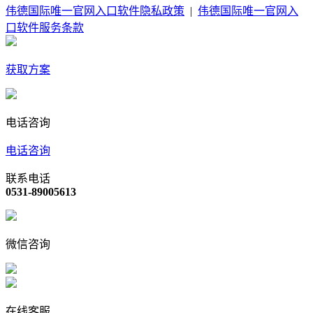
伟德国际唯一官网入口软件隐私政策
|
伟德国际唯一官网入
口软件服务条款
获取方案
电话咨询
电话咨询
联系电话
0531-89005613
微信咨询
在线客服