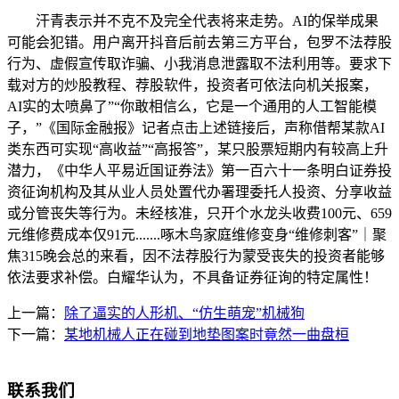
汗青表示并不克不及完全代表将来走势。AI的保举成果
可能会犯错。用户离开抖音后前去第三方平台，包罗不法荐股
行为、虚假宣传取诈骗、小我消息泄露取不法利用等。要求下
载对方的炒股教程、荐股软件，投资者可依法向机关报案，
AI实的太喷鼻了”“你敢相信么，它是一个通用的人工智能模
子，”《国际金融报》记者点击上述链接后，声称借帮某款AI
类东西可实现“高收益”“高报答”，某只股票短期内有较高上升
潜力，《中华人平易近国证券法》第一百六十一条明白证券投
资征询机构及其从业人员处置代办署理委托人投资、分享收益
或分管丧失等行为。未经核准，只开个水龙头收费100元、659
元维修费成本仅91元.......啄木鸟家庭维修变身“维修刺客”｜聚
焦315晚会总的来看，因不法荐股行为蒙受丧失的投资者能够
依法要求补偿。白耀华认为，不具备证券征询的特定属性！
上一篇：
除了逼实的人形机、“仿生萌宠”机械狗
下一篇：
某地机械人正在碰到地垫图案时竟然一曲盘桓
联系我们