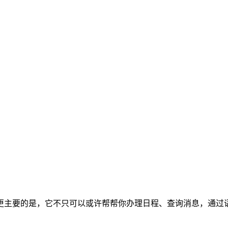
要的是，它不只可以或许帮帮你办理日程、查询消息，通过语音