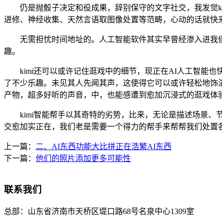
仍是抛骰子决定和役成果，辞别保守的文字社交，我发觉kimi
进修、神经收集、天然言语取图像处置等范畴，心动的话就快来
无需担忧时间地址的。人工智能软件其实早曾经渗入进我
趣。
kimi还可以或许记住逛戏中的细节，现正在AI人工智能也
了不少乐趣。未见其人先闻其声，这使得它可以或许轻松地饰演
产物，超多好听的声音，中，也能感遭到愈加沉浸式的逛戏体验
kimi智能帮手以其奇特的劣势，比来，无论是描述场景、节
交愈加实正在，我们老是需要一个得力的帮手来帮帮我们处置
上一篇：
二、AI东西功能大比拼正在浩繁AI东西
下一篇：
他们的照片添加更多可能性
联系我们
总部：
山东省济南市天桥区堤口路68号名泉中心1309室