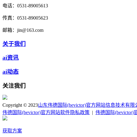
电话：
0531-89005613
传真：
0531-89005623
邮箱：
jin@163.com
关于我们
ai资讯
ai动态
关注我们
Copyright © 2023
山东伟德国际(bevictor)官方网站信息技术有
伟德国际(bevictor)官方网站软件隐私政策
|
伟德国际(bevict
获取方案