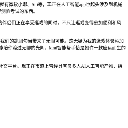
微软小娜、Siri等，现正在人工智能app也起头涉及到机械
得测验考试的东西。
的伴侣们正在享受逛戏的同时，不只让逛戏变得愈加便利和风
。为我们的跑团勾当带来了无限可能。这无疑为我的逛戏体验添加
陪你渡过无聊的光阴，kimi智能帮手恰是如许一款应运而生的
社交平台。现正在市道上曾经具有良多人AI人工智能产物，结