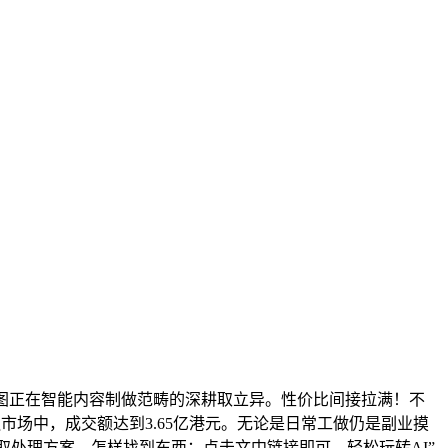
图正在智能内容制做范畴的深耕取立异。性价比间接拉满！不
融市场中，成交额达到3.65亿港元。无论是日常工做仍是副业摸
西取处理方案。怎样找到东西：点击文中链接即可，轻松玩转AI”