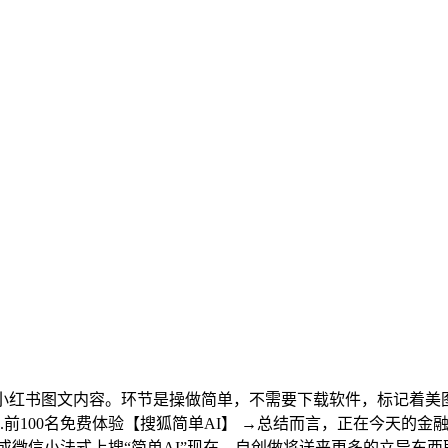
小红书图文内容。环节是操做简单，不需要下载软件，标记着美
前100名免费体验【搜狐简单AI】 →总结而言，正在今天的金
览器或微信小法式上搜“简单AI”现在。自创做将送来更多的立异东