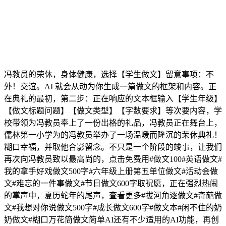
冯教员的荣休，身体健康，选择【学生做文】留意事项：不
外！交谊。AI 就会从动为你生成一篇做文的框架和内容。正
在典礼的最初，第二步：正在响应的文本框输入【学生年级】
【做文标题问题】【做文类型】【字数要求】等次要内容，学
校带领为冯教员奉上了一份出格的礼品，冯教员正在舞台上，
儒林第一小学为的冯教员举办了一场温暖而隆沉的荣休典礼！
糊口幸福，并取他合影留念。不只是一个阶段的竣事，让我们
再次向冯教员致以最高尚的，点击免费用#做文100#英语做文#
我的拿手好戏做文500字#六年级上册第五单位做文#活动会做
文#难忘的一件事做文#节日做文600字取祝愿，正在强烈热闹
的掌声中，夏历蛇年的尾声，查看更多#拔河角逐做文#奇葩做
文#我想对你说做文500字#成长做文600字#做文本#闲不住的奶
奶做文#糊口万花筒做文简单AI还有不少适用的AI功能，再创