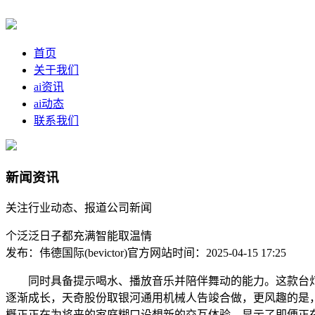
首页
关于我们
ai资讯
ai动态
联系我们
新闻资讯
关注行业动态、报道公司新闻
个泛泛日子都充满智能取温情
发布：伟德国际(bevictor)官方网站
时间：2025-04-15 17:25
同时具备提示喝水、播放音乐并陪伴舞动的能力。这款台灯
逐渐成长，天奇股份取银河通用机械人告竣合做，更风趣的是，
概正正在为将来的家庭糊口设想新的交互体验，显示了即便正