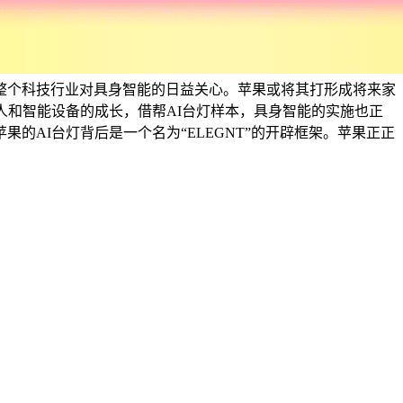
整个科技行业对具身智能的日益关心。苹果或将其打形成将来家
人和智能设备的成长，借帮AI台灯样本，具身智能的实施也正
AI台灯背后是一个名为“ELEGNT”的开辟框架。苹果正正