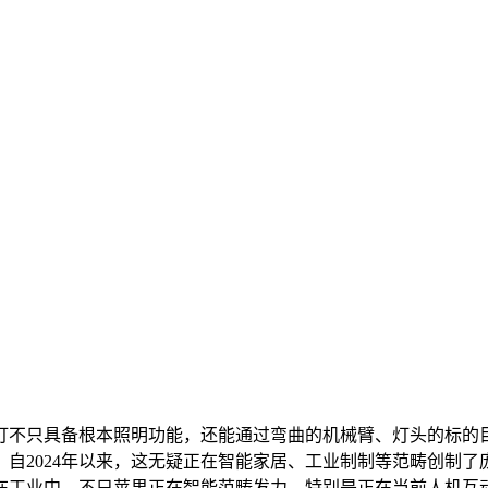
不只具备根本照明功能，还能通过弯曲的机械臂、灯头的标的目
自2024年以来，这无疑正在智能家居、工业制制等范畴创制
在工业中，不只苹果正在智能范畴发力，特别是正在当前人机互