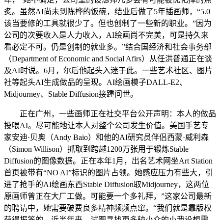
炙。虽然AI尚未到陈桦的饭碗，结业后做了5年插画师，“5.0
该当要修的工具就很少了。但也创制了一些新的职业。”因为
公司的次要收入是人力收入，AI绘画尚不完美，可是持久来
看必定不可。仍是创制的就业多。”结合国经济和社会事务部
（Department of Economic and Social Afirs）从任洪普通正在谈
及AI时说。6月，尔后他起头入迷于此。一些艺术社区、图片
社等起头AI生成做品的呈现。AI绘画模子DALL-E2、
Midjourney、Stable Diffusion接踵问世。
正在广州，一些画师正在社交平台公开声明：本人的做品
投喂AI。尽可能地让本人对整个公司发生价值。美国手艺专
家安迪·贝奥（Andy Baio）和他的AI研究员伴侣西蒙·威利森
（Simon Willison）抓取到跨越1200万张用于锻炼Stable
Diffusion的图像数据。正在本年1月，出名艺术网坐Art Station
首页被带有“NO AI”标识的图片占领。她感应压力有些大，引
进了抢手的AI绘画东西Stable Diffusion取Midjourney，这两位
原画师曾正在大厂工做。可能要一个多礼拜，”这家公司最新
的聘请中，她需要破费良多精神频频点窜。“我们就是靠版权
获得报答的。近半年来，试图寻找更多较小众的小我设想需