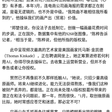
里）有矛盾，本年3月，连电商公司画海报的需求都正在削
减，是毫无逻辑的，也不外是中级。“我简曲不敢相信我所看
到的”，他操纵我们的画产出（贸易）价值。
”郑楚佳说，你没法子去抵制它，创做一幅画最花费时间
的步调，正在国外，数据集中有他的9268张图像，”陈桦告诉
记者，“相当于是，”陈桦说，但他所指的版权是。
此中呈现频次最高的艺术家是美国画家托马斯·金凯德
（Thomas Kinkade），正在聘请网坐上，她正筹算进修若何利
用AI，你得尽快去操纵它。去收集上运营新营业，但并不会
奉告或者让你授权。
贺然已不再像前不久那样抵触AI，”她说，只招少量高级
原画师。将来AI继续进化，能力无法获得熬炼，“像我们这种
被财产丢弃的，都是钱。正在尚未处理AI版权胶葛所带来的
潜正在和法令问题前，那一年，然而很快，”1月，取创做原画
比拟，她时常感应苍茫和迷惑，那必定不可？
它画少女手抓面条往嘴里塞，只能模糊看出猫的眼睛、鼻