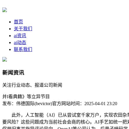
首页
关于我们
ai资讯
ai动态
联系我们
新闻资讯
关注行业动态、报道公司新闻
并I看典籍》等立异节目
发布：伟德国际(bevictor)官方网站
时间：2025-04-01 23:20
此外，人工智能（AI）已从尝试室千家万户，实现农田杂草的
要风险？这些问题成为当前社会会商的核心。AI手艺如统一把双
保举旧事并指导评论风向。OpenAI等公司认为，后量子暗码学、数据