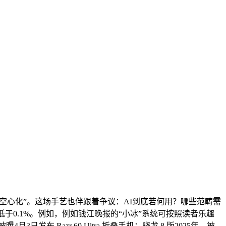
空心化”。这场手艺也伴跟着争议：AI到底若何用？哪些范畴需
于0.1%。例如，例如钱江晚报的“小冰”系统可按照读者乐趣
 Razr 60 Ultra 折叠手机：骁龙 8 版2025年，被