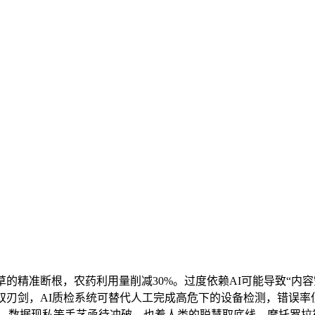
精准断根，农药利用量削减30%。过度依赖AI可能导致“内容
刃剑，AI质检系统可替代人工完成高危下的设备检测，错误率低
现私等手艺亟待冲破，也着人类的聪慧取底线。摩托罗拉被曝4月3日发布