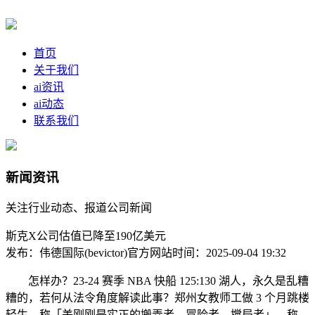
首页
关于我们
ai资讯
ai动态
联系我们
新闻资讯
关注行业动态、报道公司新闻
斯克X公司估值已降至190亿美元
发布：伟德国际(bevictor)官方网站
时间：2025-09-04 19:32
怎样办？23-24 赛季 NBA 快船 125:130 湖人，永久是乱糟
糟的，若何从法令角度解读此事？郑州女教师工做 3 个月跳楼
轻生，称「美刚刚是实正的搬弄者、冒险者、搅局者」，称