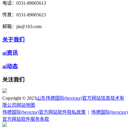
电话：
0531-89005613
传真：
0531-89005623
邮箱：
jin@163.com
关于我们
ai资讯
ai动态
关注我们
Copyright © 2023
山东伟德国际(bevictor)官方网站信息技术有
限公司
网站地图
伟德国际(bevictor)官方网站软件隐私政策
|
伟德国际(bevictor)
官方网站软件服务条款