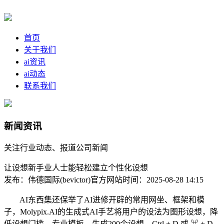
首页
关于我们
ai资讯
ai动态
联系我们
新闻资讯
关注行业动态、报道公司新闻
让设想新手业人士能轻松建立个性化设想
发布：伟德国际(bevictor)官方网站
时间：2025-08-28 14:15
AI东西集还保举了AI进修开辟的常用网坐、框架和模
子，Molypix.AI的生成式AI手艺将用户的设法为图形设想，降
低设想门槛，专业模板，生成200个设想。Ctrl + D 或 ⌘ + D