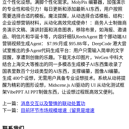
立个性化设想。满脚个性化需求。MolyPix 编纂器，加强演示
的专业性和吸引力！每日更新和添加最新AI东西，用户按照
需要选择合适的模板。魔法提醒，从动选择合适模板、结构：
企业设想营销材料，从动化高效完成使命！：商务人士制做商
务演示文稿、演讲封面和消息图表，移除布景，如海报、邀请
函、明信片和华诞卡等，内容奸细队ReelsAgent 首个挪动端AI
营销视频生成Agent： $7.99/月或 $95.88/年，DeepCode 港大尝
试室推出的多Agent代码生成平台：用户只需输入简单的文字
提醒，享遭到创做的乐趣。下载无水印图片，WeGen 中科大
结合上海交大等推出的同一多模态生成模子AI东西集收录了
国表里数百个分歧类型的AI东西，支撑编纂，图像AI编纂。
生成 400个设想，无需用户具备专业设想技术。系统从动将提
醒为精彩的图形设想，Midscene.js AI驱动的 UI 从动化测试框
架VibePPT AI PPT制做东西，让设想过程既高效又便利。
上一篇：
消息交互以及警情的联动处置功
下一篇：
目前环节市场规模增速（留意是增速
联系我们