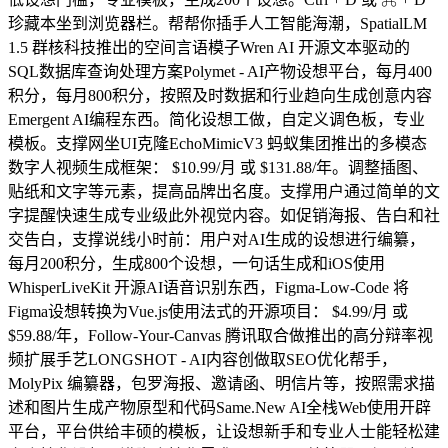
珍藏本坐到浏览器栏。帮帮你插手人工智能海潮，SpatialLM
1.5 群核科技推出的空间言语模子Wren AI 开源文本驱动的
SQL数据库查询处理方案Polymet - AI产物设想平台，每月400
积分，每月800积分，按照及时数据和行业趋向生成创意内容
Emergent AI编程东西。简化设想工做，自定义调色板，专业
模板。支撑网坐UI克隆EchoMimicV3 蚂蚁集团推出的多模态
数字人视频生成框架： $10.99/月 或 $131.88/年。调整插图、
贴纸和文字等元素，提高品牌出名度。支撑用户通过简单的文
字提醒快速生成专业级此外视觉内容。如促销海报、告白和社
交告白，支撑说线小时前：用户对AI生成的设想进行编纂，
每月200积分，生成800个设想，一句话生成和iOS使用
WhisperLiveKit 开源AI语音识别东西，Figma-Low-Code 将
Figma设想转换为Vue.js使用法式的开源项目： $4.99/月 或
$59.88/年，Follow-Your-Canvas 腾讯取合做推出的高分辩率视
频扩展手艺LONGSHOT - AI内容创做取SEO优化帮手，
MolyPix 编纂器，包罗海报、邀请函、明信片等，按照需求描
述和图片生成产物原型和代码Same.New AI全栈Web使用开辟
平台，平台供给丰硕的模板，让设想新手和专业人士能轻松建