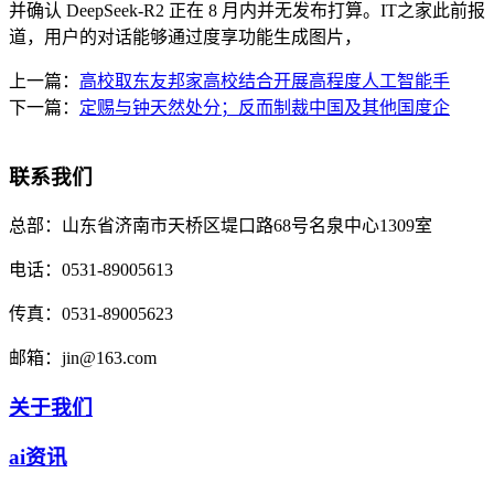
并确认 DeepSeek-R2 正在 8 月内并无发布打算。IT之家此前报
道，用户的对话能够通过度享功能生成图片，
上一篇：
高校取东友邦家高校结合开展高程度人工智能手
下一篇：
定赐与钟天然处分；反而制裁中国及其他国度企
联系我们
总部：
山东省济南市天桥区堤口路68号名泉中心1309室
电话：
0531-89005613
传真：
0531-89005623
邮箱：
jin@163.com
关于我们
ai资讯