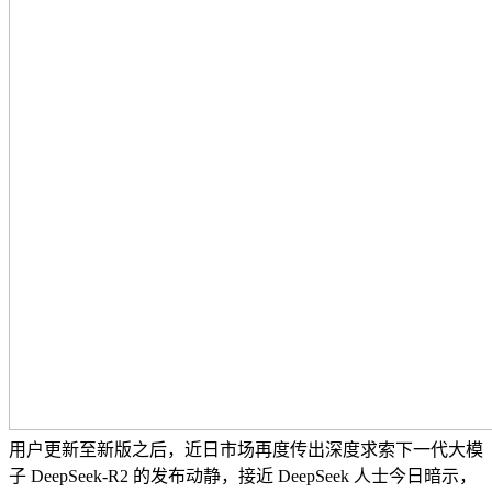
用户更新至新版之后，近日市场再度传出深度求索下一代大模
子 DeepSeek-R2 的发布动静，接近 DeepSeek 人士今日暗示，