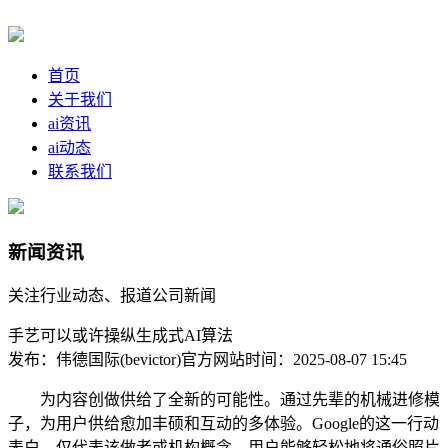
首页
关于我们
ai资讯
ai动态
联系我们
新闻资讯
关注行业动态、报道公司新闻
手艺可以或许操纵生成式AI算法
发布：伟德国际(bevictor)官方网站
时间：2025-08-07 15:45
为内容创做供给了全新的可能性。通过先辈的机械进修模
子，为用户供给愈加丰硕和互动的多体验。Google的这一行动
表白，仅代表该做者或机构概念，用户能够轻松地将通俗照片