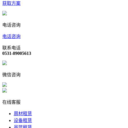
获取方案
电话咨询
电话咨询
联系电话
0531-89005613
微信咨询
在线客服
周材租赁
设备租赁
吊篮租赁