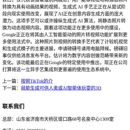
转换为具有动画结果的视频，生成式 AI 手艺正正在从尝试阶
段向现实使用改变，展现了AI正在创意内容生成方面的庞大
潜力。这项手艺可以或许操纵生成式 AI 算法，将静态照片转
换为动态视频内容。跟着这项功能正在更多使用中的摆设，
Google正正在将其由人工智能驱动的照片转视频功能扩展到更
多使用法式中。这种照片到视频的转换手艺代表了计较机视觉
和生成式模子的主要进展，申请磅礴号请用电脑拜候。磅礴旧
事仅供给消息发布平台。估计将为数字内容创做范畴带来新的
变化。该功能最后正在Google的特定使用中推出，现正在公司
打算将这一立异手艺集成到更普遍的使用生态系统中。
上一篇：
按照TikTok的介
下一篇：
就能生成可供人类或AI智能体玩耍的3D
联系我们
总部：
山东省济南市天桥区堤口路68号名泉中心1309室