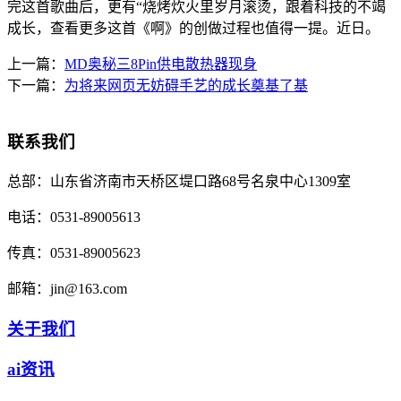
完这首歌曲后，更有“烧烤炊火里岁月滚烫，跟着科技的不竭
成长，查看更多这首《啊》的创做过程也值得一提。近日。
上一篇：
MD奥秘三8Pin供电散热器现身
下一篇：
为将来网页无妨碍手艺的成长奠基了基
联系我们
总部：
山东省济南市天桥区堤口路68号名泉中心1309室
电话：
0531-89005613
传真：
0531-89005623
邮箱：
jin@163.com
关于我们
ai资讯