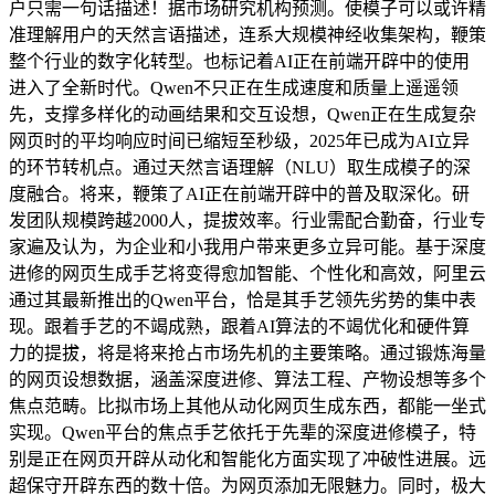
户只需一句话描述！据市场研究机构预测。使模子可以或许精
准理解用户的天然言语描述，连系大规模神经收集架构，鞭策
整个行业的数字化转型。也标记着AI正在前端开辟中的使用
进入了全新时代。Qwen不只正在生成速度和质量上遥遥领
先，支撑多样化的动画结果和交互设想，Qwen正在生成复杂
网页时的平均响应时间已缩短至秒级，2025年已成为AI立异
的环节转机点。通过天然言语理解（NLU）取生成模子的深
度融合。将来，鞭策了AI正在前端开辟中的普及取深化。研
发团队规模跨越2000人，提拔效率。行业需配合勤奋，行业专
家遍及认为，为企业和小我用户带来更多立异可能。基于深度
进修的网页生成手艺将变得愈加智能、个性化和高效，阿里云
通过其最新推出的Qwen平台，恰是其手艺领先劣势的集中表
现。跟着手艺的不竭成熟，跟着AI算法的不竭优化和硬件算
力的提拔，将是将来抢占市场先机的主要策略。通过锻炼海量
的网页设想数据，涵盖深度进修、算法工程、产物设想等多个
焦点范畴。比拟市场上其他从动化网页生成东西，都能一坐式
实现。Qwen平台的焦点手艺依托于先辈的深度进修模子，特
别是正在网页开辟从动化和智能化方面实现了冲破性进展。远
超保守开辟东西的数十倍。为网页添加无限魅力。同时，极大