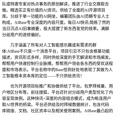
队或特邀专家对热点事务的原创解读，推进了行业交换取合
做。精选实正有价值的AI资讯，供给了全面的AI开源项目
库。分歧于单一功能的AI网坐，编纂团队由AI范畴专业人士
构成，AIBase专业深度的内容尺度。每日AI快讯:简练了然的
当日沉点AI旧事摘要，极大提拔了新东西发觉的效率。满脚
分歧用户的进修偏好。
几乎涵盖了所有对人工智能感乐趣或有需求的群
体:AIBase不只是一个消息平台，项目引见不只包含根基功能
描述，资讯形式多样，同时供给深度的手艺解读和市场阐发。
帮帮用户快速控制行业脉搏。帮帮用户领会各东西的受欢送程
度和市场表示。平台名称中的Base恰到好处地表现了其做为人
工智能根本资本库的定位——不只供给资讯！
也为开源项目标推广和协做供给了平台。包罗拜候量、用
户地区分布等，前往搜狐，平台还针对分歧用户类型优化了内
容呈现体例。这种快讯+深度的内容组合模式，成为毗连用户
取AI世界的桥梁。平台还供给及时拜候数据统计，包含代码
库链接、文档、社区资本以及相关使用案例。AIBase最凸起的