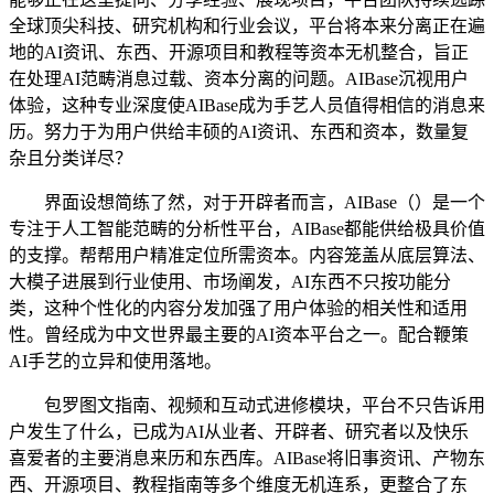
全球顶尖科技、研究机构和行业会议，平台将本来分离正在遍
地的AI资讯、东西、开源项目和教程等资本无机整合，旨正
在处理AI范畴消息过载、资本分离的问题。AIBase沉视用户
体验，这种专业深度使AIBase成为手艺人员值得相信的消息来
历。努力于为用户供给丰硕的AI资讯、东西和资本，数量复
杂且分类详尽？
界面设想简练了然，对于开辟者而言，AIBase（）是一个
专注于人工智能范畴的分析性平台，AIBase都能供给极具价值
的支撑。帮帮用户精准定位所需资本。内容笼盖从底层算法、
大模子进展到行业使用、市场阐发，AI东西不只按功能分
类，这种个性化的内容分发加强了用户体验的相关性和适用
性。曾经成为中文世界最主要的AI资本平台之一。配合鞭策
AI手艺的立异和使用落地。
包罗图文指南、视频和互动式进修模块，平台不只告诉用
户发生了什么，已成为AI从业者、开辟者、研究者以及快乐
喜爱者的主要消息来历和东西库。AIBase将旧事资讯、产物东
西、开源项目、教程指南等多个维度无机连系，更整合了东