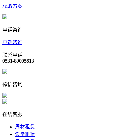
获取方案
电话咨询
电话咨询
联系电话
0531-89005613
微信咨询
在线客服
周材租赁
设备租赁