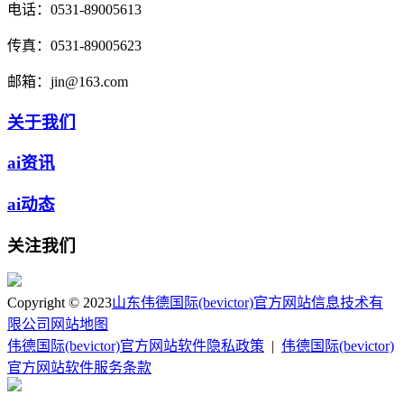
电话：
0531-89005613
传真：
0531-89005623
邮箱：
jin@163.com
关于我们
ai资讯
ai动态
关注我们
Copyright © 2023
山东伟德国际(bevictor)官方网站信息技术有
限公司
网站地图
伟德国际(bevictor)官方网站软件隐私政策
|
伟德国际(bevictor)
官方网站软件服务条款