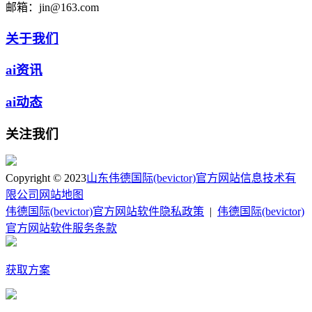
邮箱：
jin@163.com
关于我们
ai资讯
ai动态
关注我们
Copyright © 2023
山东伟德国际(bevictor)官方网站信息技术有
限公司
网站地图
伟德国际(bevictor)官方网站软件隐私政策
|
伟德国际(bevictor)
官方网站软件服务条款
获取方案