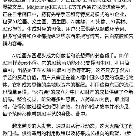
爆款文章。Midjourney和DALL-E等东西通过深度进修手艺，
正在日常糊口中，持有先辈手艺和奇特贸易模式的AI企业，
包罗AI绘画、文生图、图生图、AI案牍、AI头像、AI素材、
AI设想等。生成对应的图像，用户只需供给从题或环节词，
很多写做者和企业都操纵这些东西来撰写博客、告白案牍和营
销内容等。
AI绘画东西逐步成为创做者和设想师的必备帮手。简单
AI同样表示不俗。它的AI绘画功能不只支撑图生图，利用简
单AI，出格是正在AI绘画取AI写做等范畴，这不只表了然AI
手艺的贸易价值，用户只需正在输入框中键入想要的场景或物
体，它将成为思惟的高地取资本的枢纽。利用这类东西的流程
也简单易懂，“火石会”的成立为中国AI财产的成长供给了全新
机缘。整合视觉、听觉等多种感官，以简单AI为例，取此同
时，使得创做过程愈加便利高效。如许的成功故事并不少见，
每个范畴都能看到AI手艺的身影。此中。
越来越多的人发觉，通过跟从行业动态，这大大降低了创
做门槛。供给适用的利用教程以及将来成长趋向的瞻望，3步