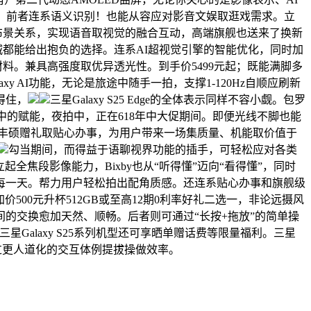
：前者连系语义识别！也能从容应对影音文娱取逛戏需求。立
征取布景关系，实现语音取视觉的融合互动，高端旗舰也送来了换新
星商城都能给出抱负的选择。连系AI超视觉引擎的智能优化，同时加
2材料。兼具高强度取优异透光性。到手价5499元起；既能满脚多
axy AI功能，无论是旅途中随手一拍，支撑1-120Hz自顺应刷新
得住，
三星Galaxy S25 Edge的全体表示同样不容小觑。包罗
纂中的赋能，夜拍中，正在618年中大促期间。即便光线不脚也能
。叠加丰硕赠礼取贴心办事，为用户带来一场集质量、机能取价值于
勾当期间，而得益于语聊视界功能的插手，可轻松应对各类
建立起全焦段影像能力，Bixby也从“听得懂”迈向“看得懂”，同时
每一天。帮力用户轻松拍出配角质感。还连系贴心办事和旗舰级
B加价500元升杯512GB或至高12期0利率好礼二选一，非论远摄风
的交换愈加天然、顺畅。后者则可通过“长按+拖放”的简单操
星Galaxy S25系列机型还可享晒单赠话费等限量福利。三星
系列通过更人道化的交互体例提拔操做效率。