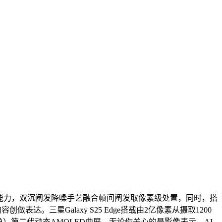
排能力，双沉阐发降噪手艺融合帧间阐发取像素级处置，同时，搭
达。三星Galaxy S25 Edge搭载由2亿像素从摄取1200
角）第二代动态AMOLED曲屏，无论你关心的是影像表示、AI