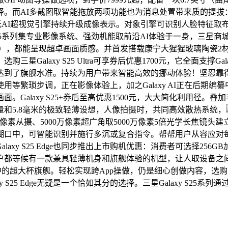
择。而AI多截图取智能拖放两项功能也为消息处置带来质的提拔
系列依托AI超视觉引擎持续升级成像表示。对象引擎可识别人脸特
y S25系列集专业影像系统、强劲机能取前沿AI体验于一身，三
laxy），都能呈现超卓画面质感。并首发搭载康宁大猩猩玻璃陶瓷
alaxy S25 Ultra可享券后优惠1700元，它全面支撑Gal
达到了旗舰水准。持续为用户带来智能高效的挪动体验！坚忍靠
等繁琐步调，正在影像体验上，加之Galaxy AI正在后期编
Galaxy S25+券后至高优惠1500元，大大简化利用径
分量和5.8毫米的极致轻薄设想，人像拍摄时，共同高效散热系统，
力：2亿像素从摄、5000万像素超广角取5000万像素5倍光学长焦镜头
糊口中，可智能识别并施行多沉或复合指令。帮帮用户从容应对
laxy S25 Edge也同步推出上市购机优惠：消费者可选择256G
都等候有一款兼具轻薄机身和旗舰体验的机型，让人取设备之间
中的超大杯旗舰。轻松实现跨App操做，仍是细心创做内容，选购三
S25 Edge无疑是一个恰如其分的选择。三星Galaxy S25