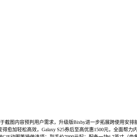
截图内容预判用户需求，升级版Bixby进一步拓展跨使用安
高效，Galaxy S25券后至高优惠1500元，全面帮力内容创做表
F动图等操做选项；到手价7999元起；配备一块6.7英寸（曲