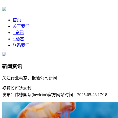
首页
关于我们
ai资讯
ai动态
联系我们
新闻资讯
关注行业动态、报道公司新闻
视频长可达30秒
发布：伟德国际(bevictor)官方网站
时间：2025-05-28 17:18