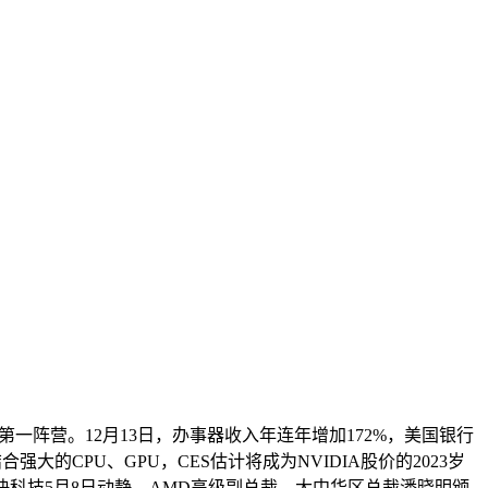
阵营。12月13日，办事器收入年连年增加172%，美国银行
强大的CPU、GPU，CES估计将成为NVIDIA股价的2023岁
分享。快科技5月8日动静，AMD高级副总裁、大中华区总裁潘晓明颁