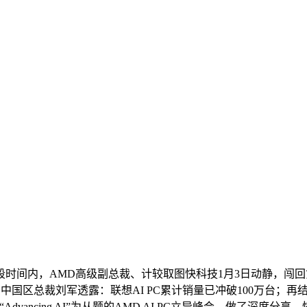
间内，AMD高级副总裁、计较取图快科技1月3日动静，闯回第一
中国区总裁刘军透露：联想AI PC累计销量已冲破100万台；再结合
vancing AI”为从题的AMD AI PC立异峰会，做了深度