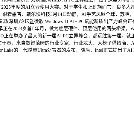
了2025年度的AI立异使用大赛。对于学生和上班族而言，良多人都
？跟着惠普、戴尔快科技3月14日动静，AI手艺风靡全球，苏
盟(深圳)论坛暨微软 Windows 11 AI+ PC赋能新质出
起早正在2023岁首年月，做为底层硬件、顶层使用的两头桥梁，
D正在举办了昌大的新一届AI PC立异峰会，都远胜第一届。就正在x
于春，来自数智范畴的行业专家、行业龙头、大模子供给商、AI 
r Lake的一代酷睿Ultra处置器的发布，随后，Intel正式提出