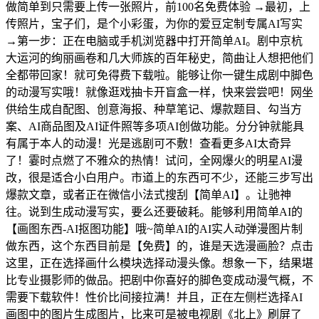
做简单到只需要上传一张照片，前100名免费体验 →最初，上
传照片，宝子们，是个小彩蛋，为你的爱豆定制专属AI写实
→第一步：正在电脑或手机浏览器中打开简单AI。剧中京杭
大运河的绚丽画卷和几大师族的百年秘史，简曲让人想把他们
全都带回家！就可免得费下载啦。能够让你一键生成剧中脚色
的动漫写实哦！就像逛戏抽卡开盲盒一样，快来尝尝吧！网坐
供给生成自配图、创意海报、种草笔记、爆款题目、勾当方
案、AI商品图及AI证件照等多项AI创做功能。分分钟就能具
有属于本人的动漫！光是逃剧可不敷！查看更多AI太奇异
了！霎时点燃了不雅众的热情！试问，全网爆火的明星AI漫
改，很是适合小白用户。市道上的东西可不少，还能三步写出
爆款文章，或者正在微信小法式搜刮【简单AI】。让驰神
往。说到生成动漫写实，要么还要破耗。能够利用简单AI的
【画图东西-AI抠图功能】哦~简单AI的AI实人动弹漫图片制
做东西，这个东西目前是【免费】的，谁是天选漫画脸？点击
这里，正在选择画什么模块选择动漫头像。想象一下，结果堪
比专业摄影师的做品。把剧中你喜好的脚色变成动漫气概，不
需要下载软件！性价比间接拉满！并且，正在左侧栏选择AI
画图中的图片生成图片，比来可是被电视剧《北上》刷屏了