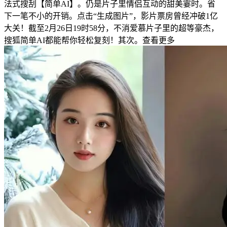
法式搜刮【简单AI】。仍是片子里情侣互动的甜美霎时。省
下一笔不小的开销。点击“生成图片”，影片票房曾经冲破1亿
大关！截至2月26日19时58分，不消爱慕片子里的超等豪杰，
搜狐简单AI都能帮你轻松复刻！其次。查看更多