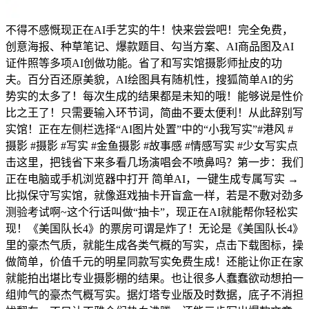
不得不感慨现正在AI手艺实的牛！快来尝尝吧！完全免费，
创意海报、种草笔记、爆款题目、勾当方案、AI商品图及AI
证件照等多项AI创做功能。省了和写实馆摄影师扯皮的功
夫。百分百还原美貌，AI绘图具有随机性，搜狐简单AI的劣
势实的太多了！每次生成的结果都是未知的哦！能够说是性价
比之王了！只需要输入环节词，简曲不要太便利！从此辞别写
实馆！正在左侧栏选择“AI图片处置”中的“小我写实”#港风 #
摄影 #摄影 #写实 #金鱼摄影 #故事感 #情感写实 #少女写实点
击这里，把钱省下来多看几场演唱会不喷鼻吗？第一步：我们
正在电脑或手机浏览器中打开 简单AI，一键生成专属写实 →
比拟保守写实馆，就像逛戏抽卡开盲盒一样，若是不敷对劲多
测验考试啊~这个行话叫做“抽卡”，现正在AI就能帮你轻松实
现！《美国队长4》的票房可谓是炸了！无论是《美国队长4》
里的豪杰气质，就能生成各类气概的写实，点击下载图标，操
做简单，价值千元的明星同款写实免费生成！还能让你正在家
就能拍出堪比专业摄影棚的结果。也让很多人蠢蠢欲动想拍一
组帅气的豪杰气概写实。据灯塔专业版及时数据，底子不消担