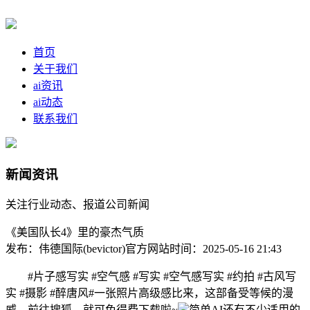
首页
关于我们
ai资讯
ai动态
联系我们
新闻资讯
关注行业动态、报道公司新闻
《美国队长4》里的豪杰气质
发布：伟德国际(bevictor)官方网站
时间：2025-05-16 21:43
#片子感写实 #空气感 #写实 #空气感写实 #约拍 #古风写
实 #摄影 #醉唐风#一张照片高级感比来，这部备受等候的漫
威，前往搜狐，就可免得费下载啦~
简单AI还有不少适用的