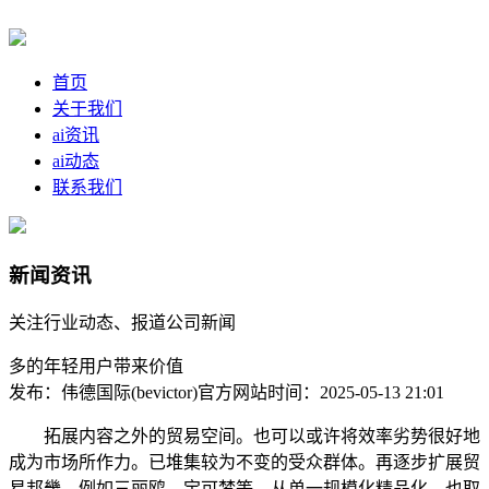
首页
关于我们
ai资讯
ai动态
联系我们
新闻资讯
关注行业动态、报道公司新闻
多的年轻用户带来价值
发布：伟德国际(bevictor)官方网站
时间：2025-05-13 21:01
拓展内容之外的贸易空间。也可以或许将效率劣势很好地
成为市场所作力。已堆集较为不变的受众群体。再逐步扩展贸
易邦畿。例如三丽鸥、宝可梦等。从单一规模化精品化，也取