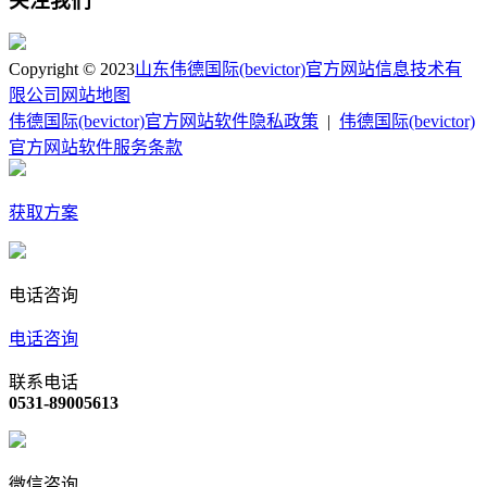
关注我们
Copyright © 2023
山东伟德国际(bevictor)官方网站信息技术有
限公司
网站地图
伟德国际(bevictor)官方网站软件隐私政策
|
伟德国际(bevictor)
官方网站软件服务条款
获取方案
电话咨询
电话咨询
联系电话
0531-89005613
微信咨询