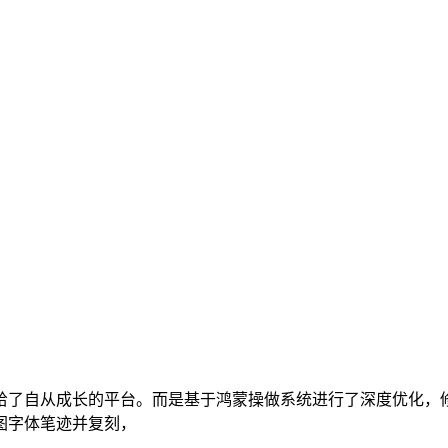
自从成长的平台。而是基于鸿蒙操做系统进行了深度优化，修
图字体笔迹并复刻，