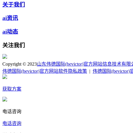
关于我们
ai资讯
ai动态
关注我们
Copyright © 2023
山东伟德国际(bevictor)官方网站信息技术有
伟德国际(bevictor)官方网站软件隐私政策
|
伟德国际(bevict
获取方案
电话咨询
电话咨询