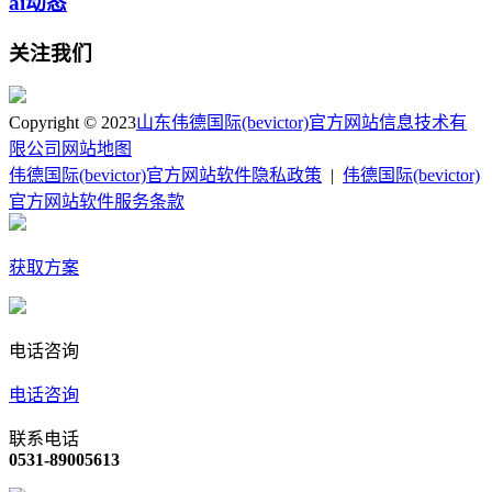
ai动态
关注我们
Copyright © 2023
山东伟德国际(bevictor)官方网站信息技术有
限公司
网站地图
伟德国际(bevictor)官方网站软件隐私政策
|
伟德国际(bevictor)
官方网站软件服务条款
获取方案
电话咨询
电话咨询
联系电话
0531-89005613