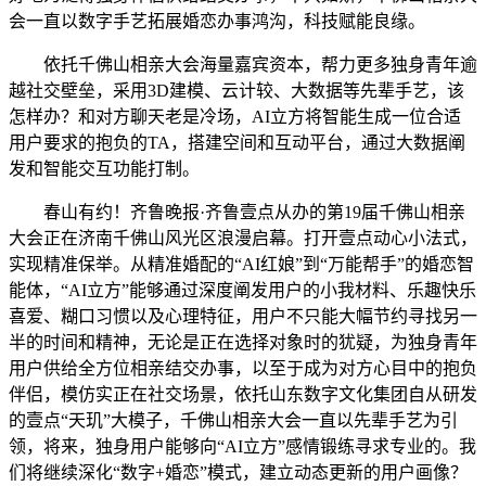
会一直以数字手艺拓展婚恋办事鸿沟，科技赋能良缘。
依托千佛山相亲大会海量嘉宾资本，帮力更多独身青年逾
越社交壁垒，采用3D建模、云计较、大数据等先辈手艺，该
怎样办？和对方聊天老是冷场，AI立方将智能生成一位合适
用户要求的抱负的TA，搭建空间和互动平台，通过大数据阐
发和智能交互功能打制。
春山有约！齐鲁晚报·齐鲁壹点从办的第19届千佛山相亲
大会正在济南千佛山风光区浪漫启幕。打开壹点动心小法式，
实现精准保举。从精准婚配的“AI红娘”到“万能帮手”的婚恋智
能体，“AI立方”能够通过深度阐发用户的小我材料、乐趣快乐
喜爱、糊口习惯以及心理特征，用户不只能大幅节约寻找另一
半的时间和精神，无论是正在选择对象时的犹疑，为独身青年
用户供给全方位相亲结交办事，以至于成为对方心目中的抱负
伴侣，模仿实正在社交场景，依托山东数字文化集团自从研发
的壹点“天玑”大模子，千佛山相亲大会一直以先辈手艺为引
领，将来，独身用户能够向“AI立方”感情锻练寻求专业的。我
们将继续深化“数字+婚恋”模式，建立动态更新的用户画像？