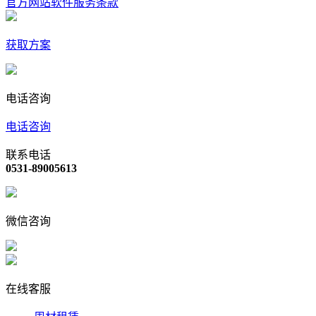
官方网站软件服务条款
获取方案
电话咨询
电话咨询
联系电话
0531-89005613
微信咨询
在线客服