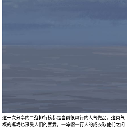
这一次分享的二逛排行榜都是当前很风行的人气做品，这类气
概的逛戏也深受人们的喜爱，一凉帽一行人的成长取他们之间