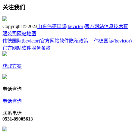
关注我们
Copyright © 2023
山东伟德国际(bevictor)官方网站信息技术有
限公司
网站地图
伟德国际(bevictor)官方网站软件隐私政策
|
伟德国际(bevictor)
官方网站软件服务条款
获取方案
电话咨询
电话咨询
联系电话
0531-89005613