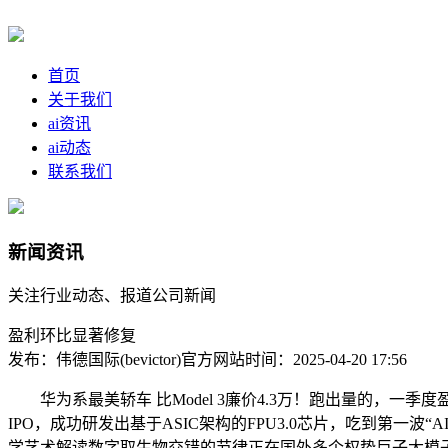
首页
关于我们
ai资讯
ai动态
联系我们
新闻资讯
关注行业动态、报道公司新闻
盈利环比显著修复
发布：伟德国际(bevictor)官方网站
时间：2025-04-20 17:56
华为系最美轿车 比Model 3廉价4.3万！跑出量的，一季
IPO，成功研发出基于ASIC架构的FPU3.0芯片，吃到第一
学艺术解读数字取生物交错的节律正在国外多个权势巨子大模子榜单