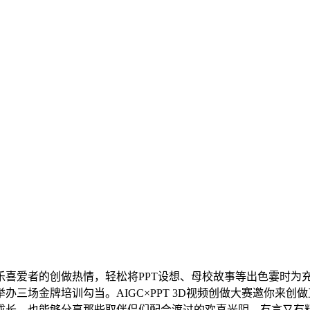
喜爱者的创做热情，轻松将PPT设想、母校故事等出色霎时为充满创意
将举办三场金牌培训勾当。AIGC×PPT 3D视频创做大赛邀你来
也能够分享那些取伴侣们配合渡过的欢喜光阴，有言又有料 AIG