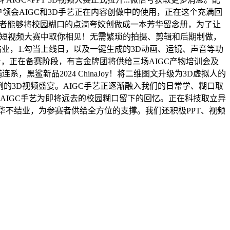
户领会AIGC和3D手艺正在内容创做中的使用，正在这个充满回
参赛者能够将校园糊口的点滴夸姣创做成一本芳华留念册，为了让
3D视频短视频大赛中取你相见！无需繁琐的拍摄、剪辑和后期制做，
业，1.勾当上线日，以及一键生成的3D动画、运镜、声音等功
台，正在备赛阶段，有言金牌团将供给三场AIGC产物培训会及
完满连系，黑鲨新品2024 ChinaJoy！将二维图文升级为3D虚拟人的
的3D视频盛宴。AIGC手艺正逐渐融入我们的日常学、糊口取
AIGC手艺为即将远去的校园糊口留下的回忆。正在科技取立异
华不结业，为参赛者供给全方位的支撑。我们还积极PPT、视频