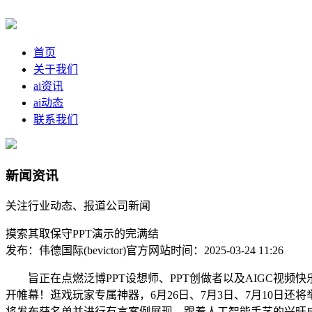
首页
关于我们
ai资讯
ai动态
联系我们
新闻资讯
关注行业动态、报道公司新闻
摸索其取保守PPT演示的完满结
发布：伟德国际(bevictor)官方网站
时间：2025-03-24 11:26
旨正在点燃泛博PPT设想师、PPT创做者以及AIGC视频快乐
开帷幕！逛戏玩家专属神器，6月26日、7月3日、7月10日还
将发布获名单并进行有言案例展现。跟着人工智能手艺的兴旺成长，