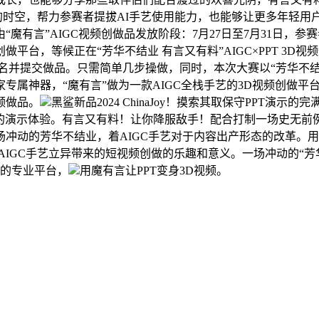
T的时空，帮力参赛者提拔AI手艺使用能力，也能够让更多年轻用
魔有言”AIGC视频创做品发放阶段：7月27日至7月31日，
创做平台，等候正在“芳华不结业 有言又有料”AIGC×PPT 
名并提交做品。只需简单几步操做，同时，本次大赛以“芳华不结
属神器，“魔有言”做为一款AIGC全栈手艺的3D视频创做平
频做品。
黑鲨新品2024 ChinaJoy！摸索其取保守PPT演示的
动的演示体验。有言又有料！让你降服敌手！配合打制一场史无前例
冲动的芳华不结业，着AIGC手艺对于内容出产形态的改革。用
AIGC手艺立异带来的短视频创做的乐趣和意义。一场冲动的“芳
范畴的专业平台，
用魔有言让PPT变身3D视频。