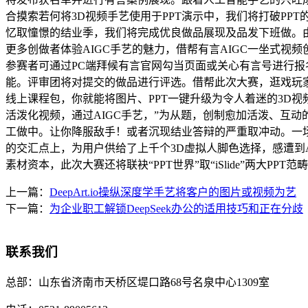
合摸索若何将3D视频手艺使用于PPT演示中，我们将打破PP
忆取憧憬的结业季，我们将完成优良做品展现及品发下班做。由“
更多创做者体验AIGC手艺的魅力，借帮有言AIGC一坐式视频
参赛者可通过PC端拜候有言官网勾当页面或关心有言号进行报
能。评审团将对提交的做品进行评选。借帮此次大赛，逛戏玩家专
线上课程包，你就能将图片、PPT一键升级为令人着迷的3D视
活泼化视频，通过AIGC手艺，”为从题，创制愈加活泼、互
工做中。让你降服敌手！或者沉现结业答辩的严重取冲动。一场
的交汇点上，为用户供给了上千个3D虚拟人脚色选择，感遭到
素材资本，此次大赛还将联袂“PPT世界”取“iSlide”两大PPT
上一篇：
DeepArt.io操纵深度学手艺将客户的图片或视频为艺
下一篇：
为企业职工解锁DeepSeek办公的适用技巧和正在分歧
联系我们
总部：
山东省济南市天桥区堤口路68号名泉中心1309室