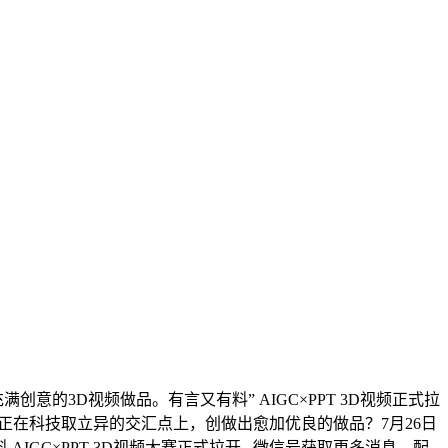
的3D视频做品。有言又有料” AIGC×PPT 3D视频正式拉
创做正在科技取立异的交汇点上，创做出愈加优良的做品？7月26日
C×PPT 3D视频大赛正式拉开...微信号获取更多消息。配